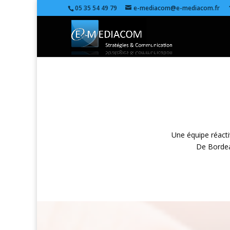
05 35 54 49 79
e-mediacom@e-mediacom.fr
Une équipe réact
De Bordeau